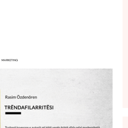
FOL POPULL
GJURMË
INTERVISTA EMISION
KONAKU
KU E KISHIM FJALEN
LIGJERATE FETARE
MARKETING
PARADITE ME NE
PIKËPAMJE
RECETA E DITES
RELAKS
RETRO JAVORE