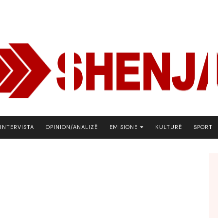
INTERVISTA
OPINION/ANALIZË
EMISIONE
KULTURË
SPORT
ARENA
BOTA NE FOKUS
EKONOMIKS
EMISION DEBATIV
FJALA