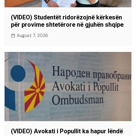
(VIDEO) Studentët ridorëzojnë kërkesën
për provime shtetërore në gjuhën shqipe
August 7, 2026
(VIDEO) Avokati i Popullit ka hapur lëndë