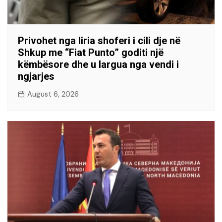
Privohet nga liria shoferi i cili dje në
Shkup me “Fiat Punto” goditi një
këmbësore dhe u largua nga vendi i
ngjarjes
August 6, 2026