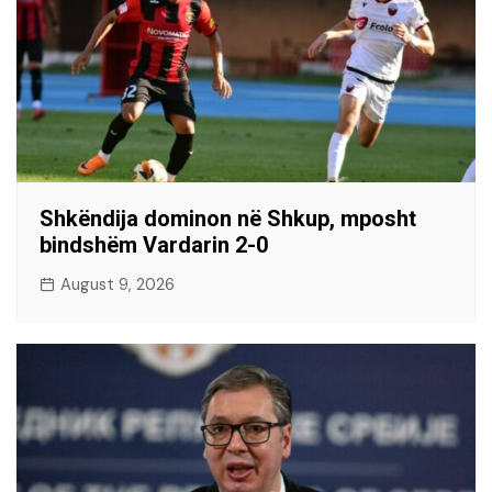
Shkëndija dominon në Shkup, mposht
bindshëm Vardarin 2-0
August 9, 2026